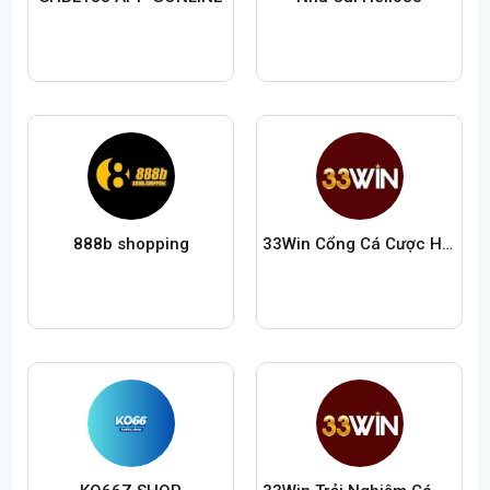
888b shopping
33Win Cổng Cá Cược Hàng Đầu