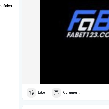
chufabet
Like
Comment