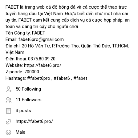
FABET là trang web cá độ bóng đá và cá cược thể thao trực
tuyến hàng đầu tại Việt Nam. Được biết đến như một nhà cái
uy tín, FABET cam kết cung cấp dịch vụ cá cược hợp pháp, an
toàn và đáng tin cậy cho người chơi.
Tên Công ty: FABET
Email: fabet6pro@gmail.com
Địa chỉ: 20 Hồ Văn Tư, P.Trường Thọ, Quận Thủ Đức, TP.HCM,
Việt Nam
Điện thoại: 0375.80.09.20
Website: https://fabet6.pro/
Zipcode: 700000
Hashtags: #fabet6pro , #fabet6 , #fabet
50 Following
11 Followers
3 posts
https://fabet6.pro/
Male