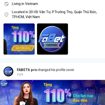
Living in Vietnam
Located in 20 Hồ Văn Tư, P.Trường Thọ, Quận Thủ Đức,
TP.HCM, Việt Nam
FABET6 pro
changed his profile cover
2 yrs