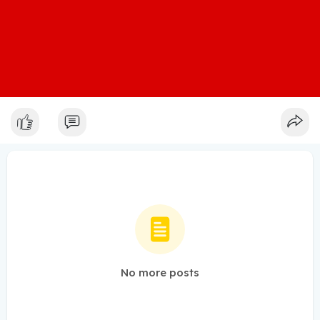
No more posts