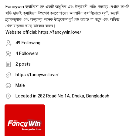
Fancywin ক্যাসিনো হল একটি আধুনিক এবং উদ্ভাবনী গেমিং গন্তব্য যেখানে আপনি
বাড়ি ছাড়াই ক্যাসিনো উপভোগ করতে পারেন৷ অনলাইন ক্যাসিনোতে স্লট, রুলেট,
ব্ল্যাকজ্যাক এবং অন্যান্য অনেক উত্তেজনাপূর্ণ গেম রয়েছে যা নতুন এবং অভিজ্ঞ
খেলোয়াড়দের কাছে আবেদন করবে।
Website official: https://fancywin.love/
49 Following
4 Followers
2 posts
https://fancywin.love/
Male
Located in 282 Road No.1A, Dhaka, Bangladesh