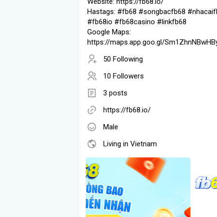
Website: https://fb68.io/
Hastags: #fb68 #songbacfb68 #nhacaif
#fb68io #fb68casino #linkfb68
Google Maps:
https://maps.app.goo.gl/Sm1ZhnNBwH
50 Following
10 Followers
3 posts
https://fb68.io/
Male
Living in Vietnam