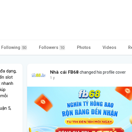
Following
Followers
Photos
Videos
R
50
10
 đa dạng,
Nhà cái FB68
changed his profile cover
ến slot
1 y
t nhanh
iúp
 mỗi
uận 5,