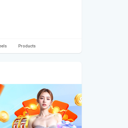
eels
Products