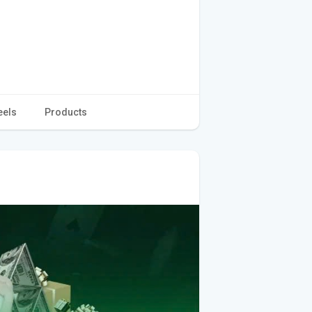
eels
Products