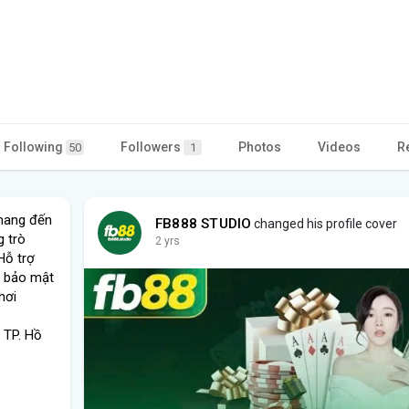
Following
Followers
Photos
Videos
R
50
1
 mang đến
FB888 STUDIO
changed his profile cover
g trò
2 yrs
Hỗ trợ
, bảo mật
hơi
 TP. Hồ