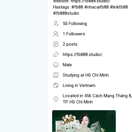
Website: https://fb888.studio/
Hastags: #fb88 #nhacaifb88 #linkfb88
#fb888studio
50 Following
1 Followers
2 posts
https://fb888.studio/
Male
Studying at Hồ Chí Minh
Living in Vietnam
Located in 456 Cách Mạng Tháng 8,
TP. Hồ Chí Minh