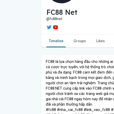
FC88 Net
@fc88net
Timeline
Groups
Likes
FC88 là lựa chọn hàng đầu cho những a
cá cược trực tuyến, với hệ thống trò chơ
phú và đa dạng. FC88 cam kết đem đến
bằng và minh bạch trong mọi giao dịch, 
người chơi an tâm trải nghiệm. Trang chủ
FC88.NET cung cấp link vào FC88 chính x
người chơi tránh xa các trang web giả 
gia nhà cái FC88 ngay hôm nay để nhận 
đãi và phần thưởng hấp dẫn.
#fc88 #nha_cai_fc88 #link_vao_fc88 #