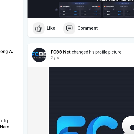
Like
Comment
Đông A,
FC88 Net
changed his profile picture
2 yrs
h Trị
t Nam