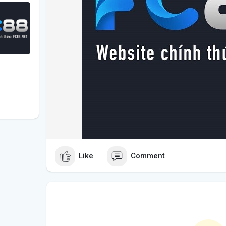
Like
Comment