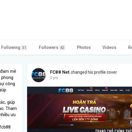
Following
Followers
Photos
Videos
R
31
42
i đam mê
FC88 Net
changed his profile cover
i phong
2 yrs
 sự công
giúp
ác, giúp
mạo. Tham
nhiều ưu
fcb88