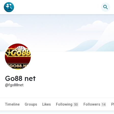
Go88 net
@fgo88net
Timeline
Groups
Likes
Following
Followers
P
50
14