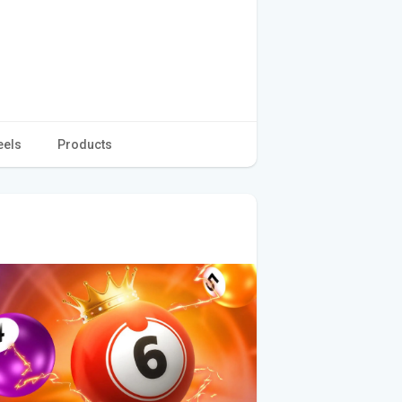
eels
Products