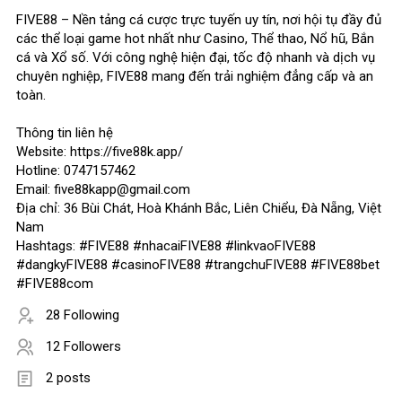
FIVE88 – Nền tảng cá cược trực tuyến uy tín, nơi hội tụ đầy đủ
các thể loại game hot nhất như Casino, Thể thao, Nổ hũ, Bắn
cá và Xổ số. Với công nghệ hiện đại, tốc độ nhanh và dịch vụ
chuyên nghiệp, FIVE88 mang đến trải nghiệm đẳng cấp và an
toàn.
Thông tin liên hệ
Website: https://five88k.app/
Hotline: 0747157462
Email: five88kapp@gmail.com
Địa chỉ: 36 Bùi Chát, Hoà Khánh Bắc, Liên Chiểu, Đà Nẵng, Việt
Nam
Hashtags: #FIVE88 #nhacaiFIVE88 #linkvaoFIVE88
#dangkyFIVE88 #casinoFIVE88 #trangchuFIVE88 #FIVE88bet
#FIVE88com
28 Following
12 Followers
2 posts