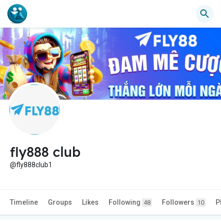
fly888 club
@fly888club1
Timeline
Groups
Likes
Following
Followers
P
48
10