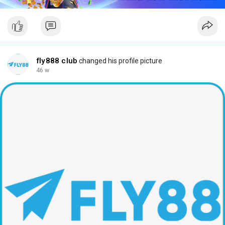
fly888 club
changed his profile picture
46 w