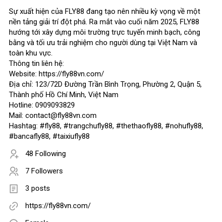
Sự xuất hiện của FLY88 đang tạo nên nhiều kỳ vọng về một
nền tảng giải trí đột phá. Ra mắt vào cuối năm 2025, FLY88
hướng tới xây dựng môi trường trực tuyến minh bạch, công
bằng và tối ưu trải nghiệm cho người dùng tại Việt Nam và
toàn khu vực.
Thông tin liên hệ:
Website: https://fly88vn.com/
Địa chỉ: 123/72D Đường Trần Bình Trọng, Phường 2, Quận 5,
Thành phố Hồ Chí Minh, Việt Nam
Hotline: 0909093829
Mail: contact@fly88vn.com
Hashtag: #fly88, #trangchufly88, #thethaofly88, #nohufly88,
#bancafly88, #taixiufly88
48 Following
7 Followers
3 posts
https://fly88vn.com/