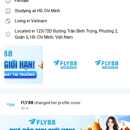
Female
Studying at Hồ Chí Minh
Living in Vietnam
Located in 123/72D Đường Trần Bình Trọng, Phường 2,
Quận 5, Hồ Chí Minh, Việt Nam
FLY88
changed her profile cover
42 w