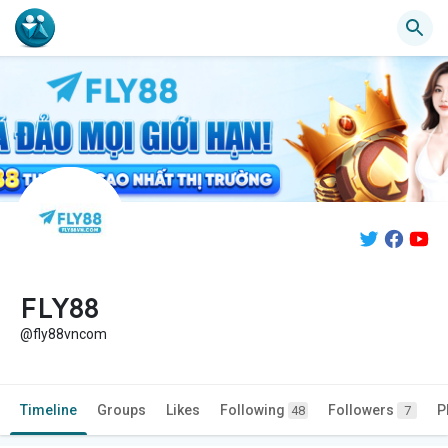
FLY88
@fly88vncom
Timeline
Groups
Likes
Following
Followers
P
48
7