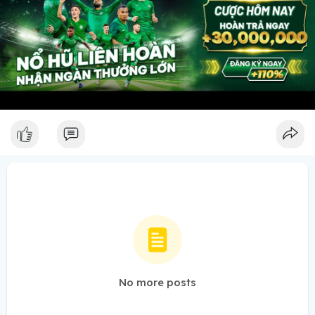
No more posts