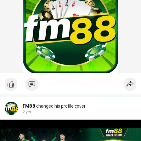
FM88
changed his profile cover
2 yrs