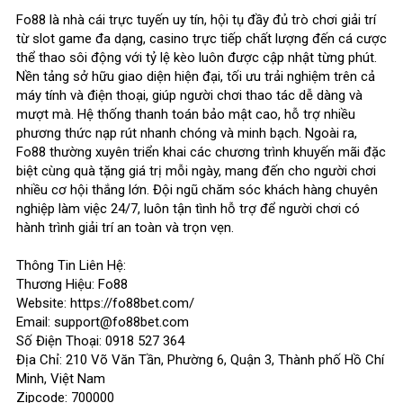
Fo88 là nhà cái trực tuyến uy tín, hội tụ đầy đủ trò chơi giải trí
từ slot game đa dạng, casino trực tiếp chất lượng đến cá cược
thể thao sôi động với tỷ lệ kèo luôn được cập nhật từng phút.
Nền tảng sở hữu giao diện hiện đại, tối ưu trải nghiệm trên cả
máy tính và điện thoại, giúp người chơi thao tác dễ dàng và
mượt mà. Hệ thống thanh toán bảo mật cao, hỗ trợ nhiều
phương thức nạp rút nhanh chóng và minh bạch. Ngoài ra,
Fo88 thường xuyên triển khai các chương trình khuyến mãi đặc
biệt cùng quà tặng giá trị mỗi ngày, mang đến cho người chơi
nhiều cơ hội thắng lớn. Đội ngũ chăm sóc khách hàng chuyên
nghiệp làm việc 24/7, luôn tận tình hỗ trợ để người chơi có
hành trình giải trí an toàn và trọn vẹn.
Thông Tin Liên Hệ:
Thương Hiệu: Fo88
Website: https://fo88bet.com/
Email: support@fo88bet.com
Số Điện Thoại: 0918 527 364
Địa Chỉ: 210 Võ Văn Tần, Phường 6, Quận 3, Thành phố Hồ Chí
Minh, Việt Nam
Zipcode: 700000