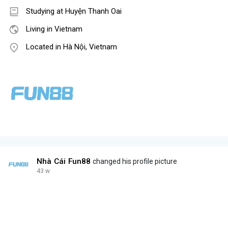
Studying at Huyện Thanh Oai
Living in Vietnam
Located in Hà Nội, Vietnam
Nhà Cái Fun88
changed his profile picture
43 w