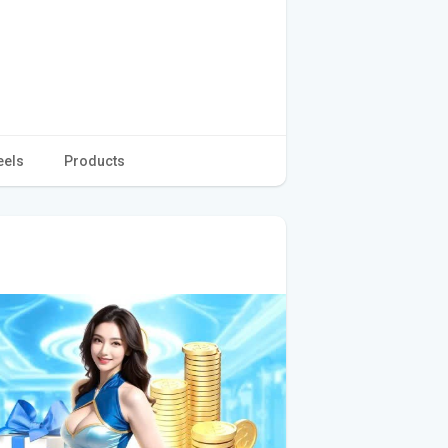
eels
Products