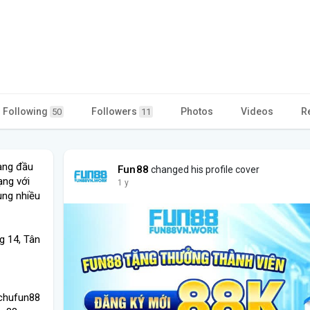
Following
Followers
Photos
Videos
R
50
11
hàng đầu
Fun88
changed his profile cover
ạng với
1 y
ùng nhiều
g 14, Tân
gchufun88