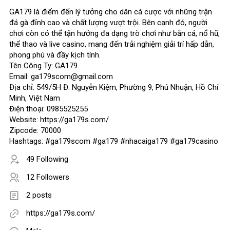
GA179 là điểm đến lý tưởng cho dân cá cược với những trận
đá gà đỉnh cao và chất lượng vượt trội. Bên cạnh đó, người
chơi còn có thể tận hưởng đa dạng trò chơi như bắn cá, nổ hũ,
thể thao và live casino, mang đến trải nghiệm giải trí hấp dẫn,
phong phú và đầy kịch tính.
Tên Công Ty: GA179
Email: ga179scom@gmail.com
Địa chỉ: 549/5H Đ. Nguyễn Kiệm, Phường 9, Phú Nhuận, Hồ Chí
Minh, Việt Nam
Điện thoại: 0985525255
Website: https://ga179s.com/
Zipcode: 70000
Hashtags: #ga179scom #ga179 #nhacaiga179 #ga179casino
49 Following
12 Followers
2 posts
https://ga179s.com/