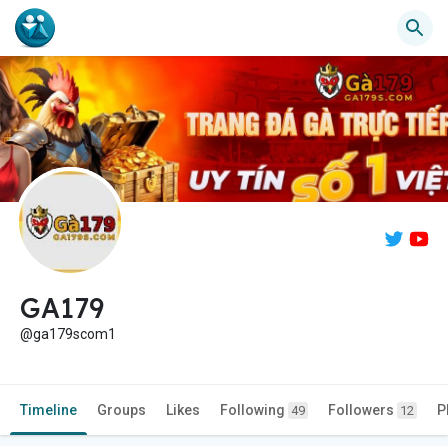
GA179
@ga179scom1
Timeline
Groups
Likes
Following
Followers
P
49
12