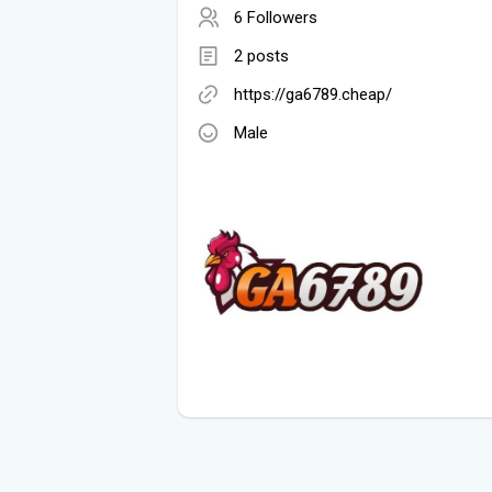
6 Followers
2 posts
https://ga6789.cheap/
Male