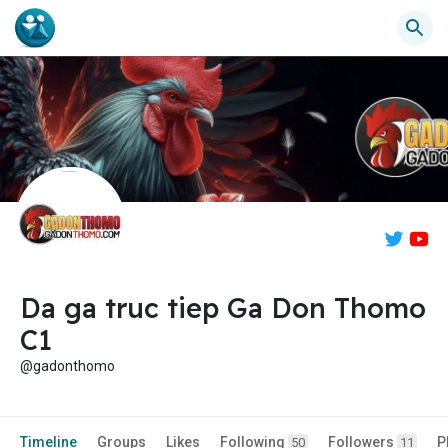
Da ga truc tiep Ga Don Thomo
C1
@gadonthomo
Timeline
Groups
Likes
Following
Followers
P
50
11