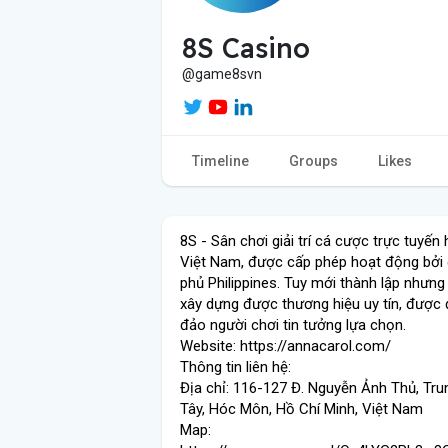
8S Casino
@game8svn
Timeline
Groups
Likes
8S - Sân chơi giải trí cá cược trực tuyến
Việt Nam, được cấp phép hoạt động bởi 
phủ Philippines. Tuy mới thành lập nhưng
xây dựng được thương hiệu uy tín, được
đảo người chơi tin tưởng lựa chọn.
Website: https://annacarol.com/
Thông tin liên hệ:
Địa chỉ: 116-127 Đ. Nguyễn Ảnh Thủ, Tr
Tây, Hóc Môn, Hồ Chí Minh, Việt Nam
Map: