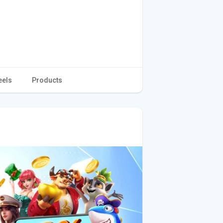
eels
Products