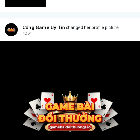
Cổng Game Uy Tín
changed her profile picture
42 w