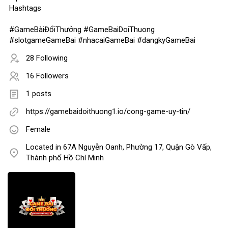
Hashtags
#GameBàiĐổiThưởng #GameBaiDoiThuong
#slotgameGameBai #nhacaiGameBai #dangkyGameBai
28 Following
16 Followers
1 posts
https://gamebaidoithuong1.io/cong-game-uy-tin/
Female
Located in 67A Nguyễn Oanh, Phường 17, Quận Gò Vấp,
Thành phố Hồ Chí Minh