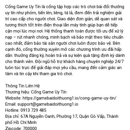
Cổng Game Uy Tín là cổng tập hợp các trò chơi bài đổi thưởng
uy tín như phỏm, tiến lên, liêng, tá lả, đem đến trải nghiệm giải
trí cao cấp cho người chơi. Giao diện đơn giản, dễ quan sát và
tương thích tốt trên điện thoại lẫn máy tính giúp bạn dễ tiếp
cận mọi lúc mọi nơi. Hệ thống thanh toán được tối ưu để xử lý
nạp – rút nhanh chóng, minh bạch và bảo mật theo tiêu chuẩn
cao nhất, đảm bảo tài sản người chơi luôn được bảo vệ. Bên
cạnh đó, cổng thường xuyên mở các chương trình ưu đãi hấp
dẫn: thưởng đăng ký, hoàn trả và sự kiện quà tặng định kỳ dành
cho thành viên. Đội ngũ hỗ trợ khách hàng chuyên nghiệp 24/7
luôn túc trực để giải đáp mọi yêu cầu, mang đến cảm giác an
tâm và tin cậy khi tham gia trò chơi.
Thông Tin Liên Hệ
Thương hiệu: Cổng Game Uy Tín
Website: https://gamebaidoithuong1.io/cong-game-uy-tin/
Email: support@gamebaidoithuong1.io
Hotline: 0913 729 485
Địa chỉ: 67A Nguyễn Oanh, Phường 17, Quận Gò Vấp, Thành
phố Hồ Chí Minh
Zipcode: 700000