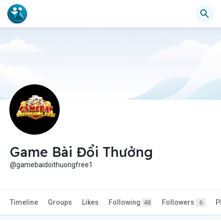
Game Bài Đổi Thưởng
@gamebaidoithuongfree1
Timeline
Groups
Likes
Following
Followers
P
48
6