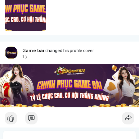
Game bài
changed his profile cover
1 y