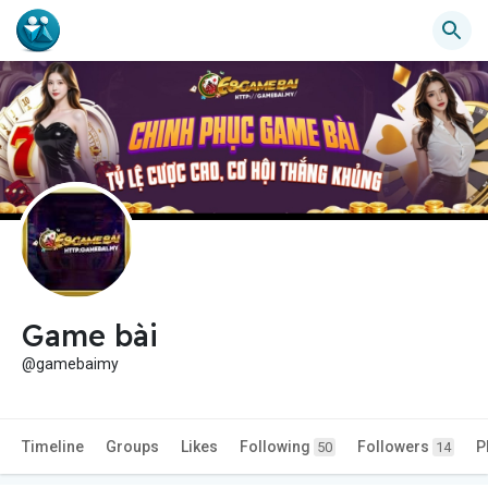
Game bài
@gamebaimy
Timeline
Groups
Likes
Following
Followers
P
50
14