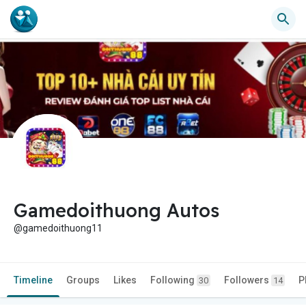
Gamedoithuong Autos
@gamedoithuong11
Timeline
Groups
Likes
Following
Followers
P
30
14