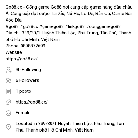
Go88.cx - Cổng game Go88 nơi cung cấp game hàng đầu châu
Á. Cung cấp đặt cược Tài Xỉu, Nổ Hũ, Lô Đề, Bắn Cá, Game Bài,
Xóc Đĩa
#go88 #go88cx #gamego88 #linkgo88 #conggamego88
Địa chỉ: 339/30/1 Huỳnh Thiện Lộc, Phú Trung, Tân Phú, Thành
phố Hồ Chí Minh, Việt Nam
Phone: 0898872699
Website:
https://go88.cx/
30 Following
6 Followers
1 posts
https://go88.cx/
Female
Located in 339/30/1 Huỳnh Thiện Lộc, Phú Trung, Tân
Phú, Thành phố Hồ Chí Minh, Việt Nam