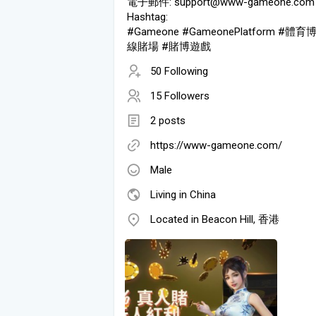
電子郵件: support@www-gameone.com
Hashtag:
#Gameone #GameonePlatform #體育
線賭場 #賭博遊戲
50 Following
15 Followers
2 posts
https://www-gameone.com/
Male
Living in China
Located in Beacon Hill, 香港