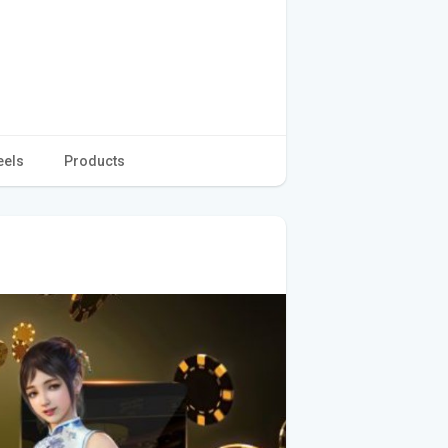
eels
Products