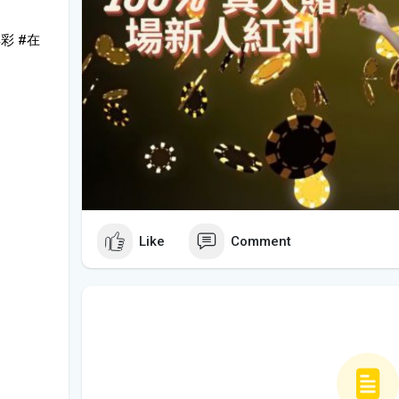
博彩 #在
Like
Comment