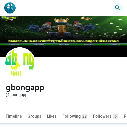
gbongapp
@gbongapp
Timeline
Groups
Likes
Following
Followers
P
28
6