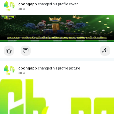
gbongapp
changed his profile cover
38 w
gbongapp
changed his profile picture
38 w