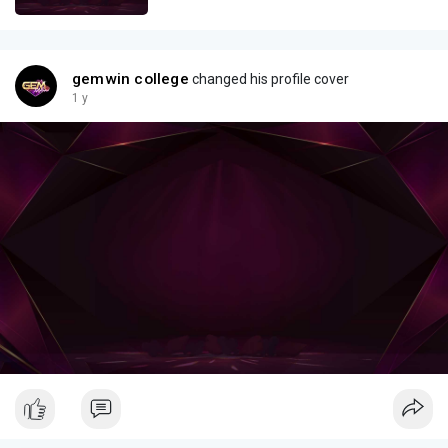
gemwin college
changed his profile cover
1 y