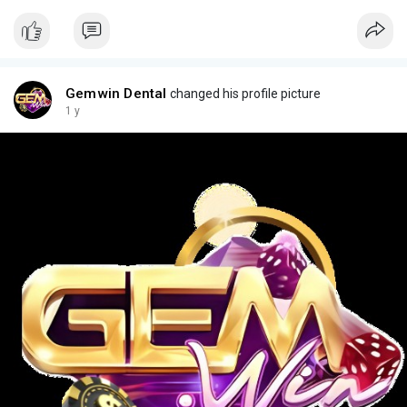
Gemwin Dental
changed his profile picture
1 y