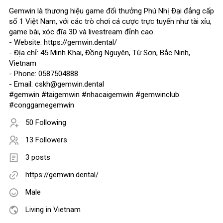
Gemwin là thương hiệu game đổi thưởng Phú Nhị Đại đẳng cấp
số 1 Việt Nam, với các trò chơi cá cược trực tuyến như tài xỉu,
game bài, xóc đĩa 3D và livestream đỉnh cao.
- Website: https://gemwin.dental/
- Địa chỉ: 45 Minh Khai, Đồng Nguyên, Từ Sơn, Bắc Ninh,
Vietnam
- Phone: 0587504888
- Email: cskh@gemwin.dental
#gemwin #taigemwin #nhacaigemwin #gemwinclub
#conggamegemwin
50 Following
13 Followers
3 posts
https://gemwin.dental/
Male
Living in Vietnam