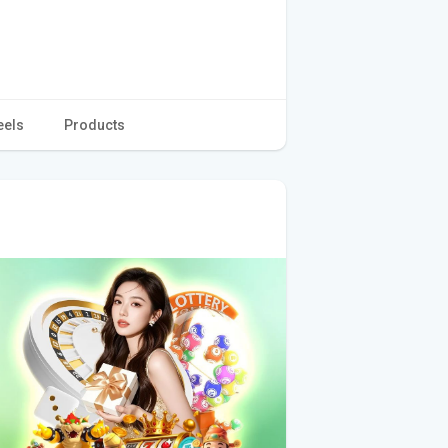
eels
Products