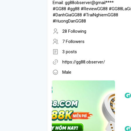
Email: gg88observer@gmail****
#GG88 #gg88 #ReviewGG88 #GG88LaGi
#DanhGiaGG88 #TraiNghiemGG88
#HuongDanGG88
28 Following
7 Followers
3 posts
https://gg88.observer/
Male