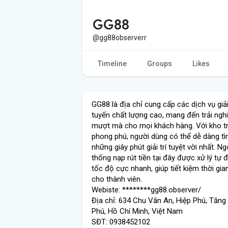
GG88
@gg88observerr
Timeline
Groups
Likes
GG88 là địa chỉ cung cấp các dịch vụ giải 
tuyến chất lượng cao, mang đến trải ng
mượt mà cho mọi khách hàng. Với kho tr
phong phú, người dùng có thể dễ dàng tì
những giây phút giải trí tuyệt vời nhất. Ng
thống nạp rút tiền tại đây được xử lý tự 
tốc độ cực nhanh, giúp tiết kiệm thời gia
cho thành viên.
Webiste: ********gg88.observer/
Địa chỉ: 634 Chu Văn An, Hiệp Phú, Tăn
Phú, Hồ Chí Minh, Việt Nam
SĐT: 0938452102