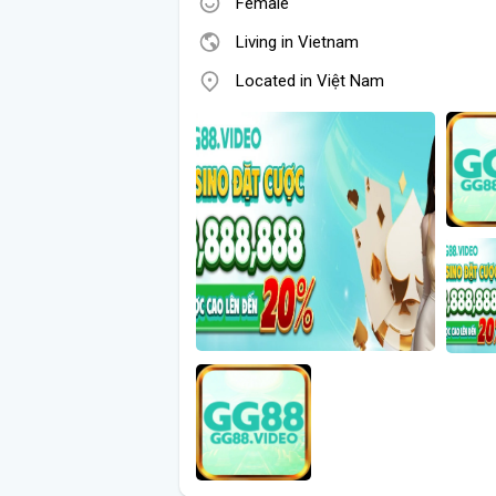
Female
Living in Vietnam
Located in Việt Nam