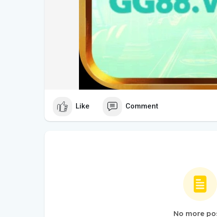
Like
Comment
No more po