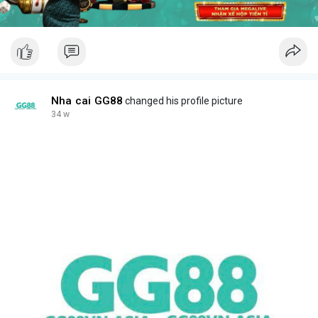
Nha cai GG88
changed his profile picture
34 w