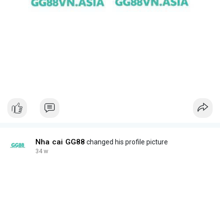
Nha cai GG88
changed his profile picture
34 w