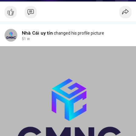
Nhà Cái uy tín
changed his profile picture
51 w