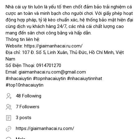
Nhà cái uy tín luôn là yếu tố then chốt đảm bảo trải nghiệm cá
cược an toàn và minh bạch cho người chơi. Với giấy phép hoạt
động hợp pháp, tỷ lệ kèo chuẩn xác, hệ thống bảo mật hiện đại
cùng dịch vụ khách hàng 24/7, các nhà cái chất lượng cao
mang đến sân chơi công bằng và hấp dẫn.
Thông tin liên hệ:
Website: https://giaimanhacai.ru.com/
Địa chỉ: 107 Đ. Số 5, Linh Xuân, Thủ Đức, Hồ Chí Minh, Việt
Nam
Số Điện Thoại: 0914701270
Email: giaimanhacai.ru.com@gmail.com
#nhacaiuytin #topnhacaiuytin #nhacaiuytinnhat
#top10nhacaiuytin
48 Following
7 Followers
3 posts
https://giaimanhacai.ru.com/