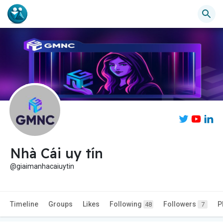
Nhà Cái uy tín
@giaimanhacaiuytin
Timeline
Groups
Likes
Following
Followers
P
48
7