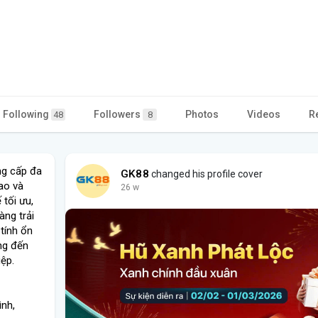
Following
Followers
Photos
Videos
R
48
8
ng cấp đa
GK88
changed his profile cover
ao và
26 w
 tối ưu,
àng trải
 tính ổn
ng đến
iệp.
ình,