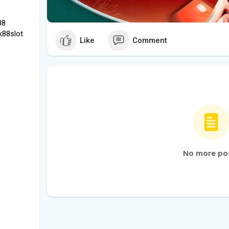
88
88slot
Like
Comment
No more po