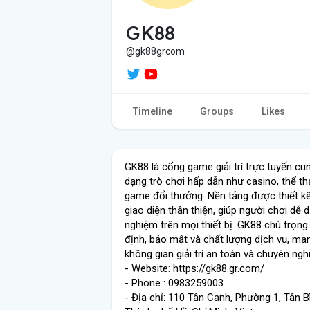
GK88
@gk88grcom
Timeline
Groups
Likes
GK88 là cổng game giải trí trực tuyến cu
dạng trò chơi hấp dẫn như casino, thể th
game đổi thưởng. Nền tảng được thiết kế
giao diện thân thiện, giúp người chơi dễ d
nghiệm trên mọi thiết bị. GK88 chú trọng
định, bảo mật và chất lượng dịch vụ, ma
không gian giải trí an toàn và chuyên ngh
- Website: https://gk88.gr.com/
- Phone : 0983259003
- Địa chỉ: 110 Tân Canh, Phường 1, Tân B