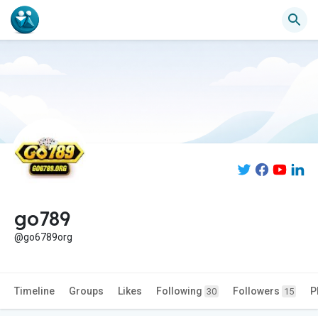
go789
@go6789org
Timeline
Groups
Likes
Following
Followers
P
30
15