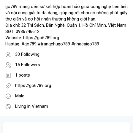
go789 mang đến sự kết hợp hoàn hảo giữa công nghệ tiên tiến
và nội dung giải trí đa dạng, giúp người chơi có những phút giây
thư giãn và cơ hội nhận thưởng không giới hạn.
Địa chỉ: 32 Thi Sách, Bến Nghé, Quận 1, Hồ Chí Minh, Việt Nam
SĐT: 0986746612
Website: https://go6789.org
Hastag: #go789 #trangchugo789 #nhacaigo789
30 Following
15 Followers
1 posts
https://go6789.org
Male
Living in Vietnam