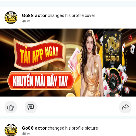
Go88 actor
changed his profile cover
40 w
Go88 actor
changed his profile picture
40 w