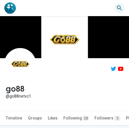
go88
@go88netvc1
Timeline
Groups
Likes
Following
Followers
P
28
5