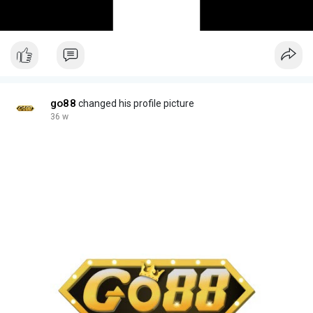
go88
changed his profile picture
36 w