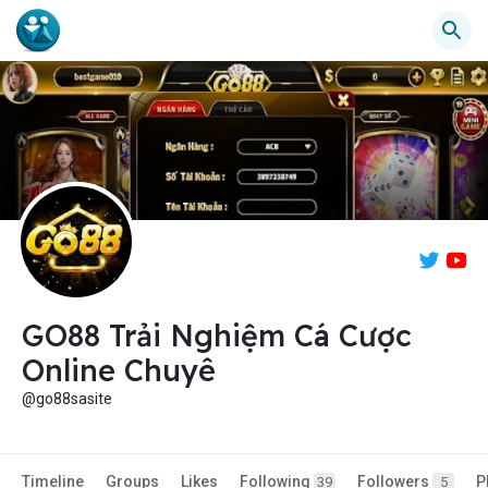
GO88 Trải Nghiệm Cá Cược
Online Chuyê
@go88sasite
Timeline
Groups
Likes
Following
Followers
P
39
5