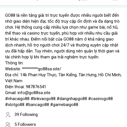
GO88 là nền tảng giải trí trực tuyến được nhiều người biết đến
nhờ giao diện hiện đại, tốc độ truy cập ổn định và đa dạng trò
chơi. Hệ thống cung cấp nhiều lựa chọn như game bài, nổ hũ,
thể thao và casino trực tuyến, phù hợp với nhiều nhu cầu giải
trí khác nhau. Điểm nổi bật của GO88 nằm ở khả năng giao
dịch nhanh, hỗ trợ người chơi 24/7 và thường xuyên cập nhật
ưu đãi hấp dẫn. Tuy nhiên, người dùng nên quản lý thời gian và
tài chính hợp lý khi tham gia trải nghiệm trực tuyến.
Thông tin:
Website: ********go88sa.site/
Địa chỉ: 146 Phan Huy Thực, Tân Kiểng, Tân Hưng, Hồ Chí Minh,
Việt Nam
Điện thoại: 987876541
Gmail: info@go88sa.site
#nhacaigo88 #linkvaogo88 #dangnhapgo88 #casinogo88
#slotgo88 #bancago88 #gamebaigo88
39 Following
5 Followers