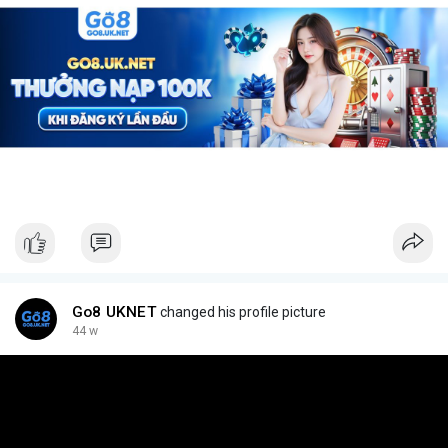
Go8 UKNET
changed his profile picture
44 w