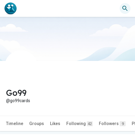
Go99
@go99cards
Timeline
Groups
Likes
Following
Followers
P
42
9