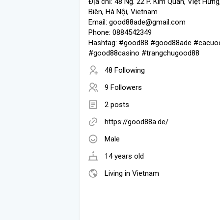
Địa chỉ: 48 Ng. 22 P. Kim Quan, Việt Hưng
Biên, Hà Nội, Vietnam
Email: good88ade@gmail.com
Phone: 0884542349
Hashtag: #good88 #good88ade #cacuo
#good88casino #trangchugood88
48 Following
9 Followers
2 posts
https://good88a.de/
Male
14 years old
Living in Vietnam