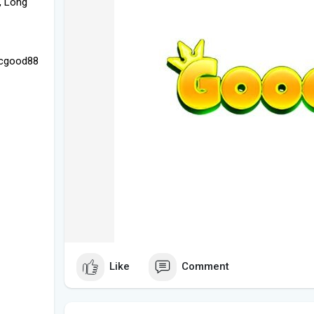
, Long
cgood88
Like
Comment