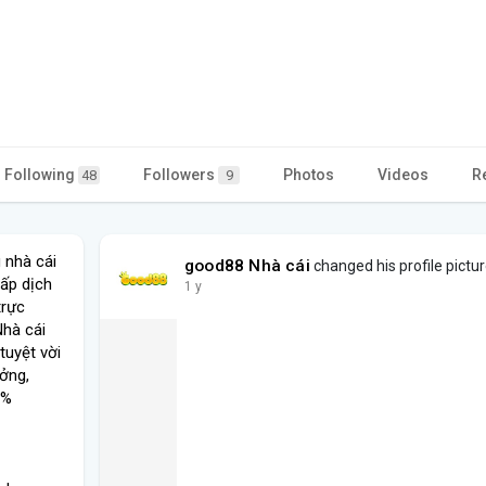
Following
Followers
Photos
Videos
R
48
9
 nhà cái
good88 Nhà cái
changed his profile pictu
cấp dịch
1 y
trực
Nhà cái
uyệt vời
ởng,
9%