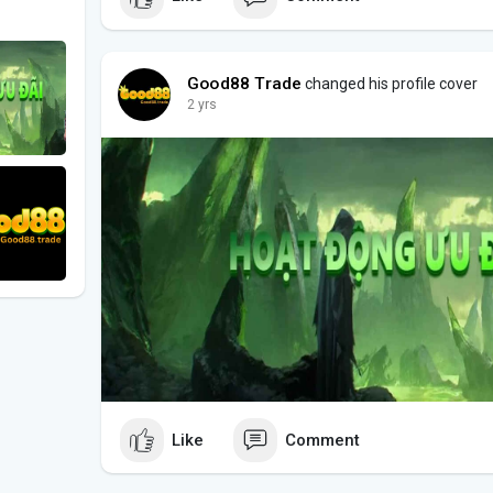
Good88 Trade
changed his profile cover
2 yrs
Like
Comment