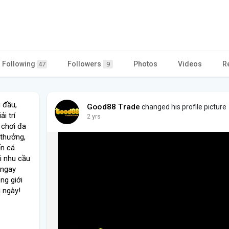
Following
Followers
Photos
Videos
R
47
9
 đầu,
Good88 Trade
changed his profile picture
i trí
2 yrs
 chơi đa
 thưởng,
ến cá
i nhu cầu
 ngay
ng giới
i ngày!