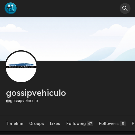
gossipvehiculo
@gossipvehiculo
Timeline
Groups
Likes
Following
Followers
P
47
5