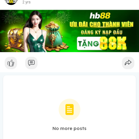
2 yrs
No more posts