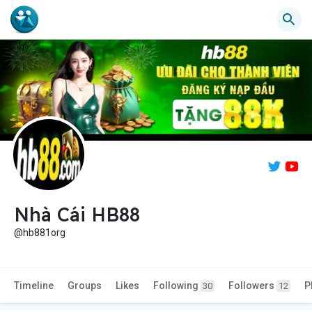
Nhà Cái HB88
@hb881org
Timeline
Groups
Likes
Following
Followers
P
30
12