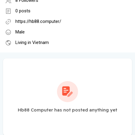
8 Followers
0 posts
https://hb88.computer/
Male
Living in Vietnam
Hb88 Computer has not posted anything yet