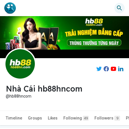
Nhà Cái hb88hncom
@hb88hncom
Timeline
Groups
Likes
Following
Followers
P
49
9