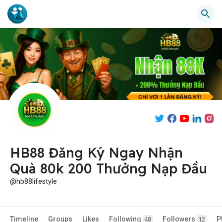
HB88 Đăng Ký Ngay Nhận
Quà 80k 200 Thưởng Nạp Đầu
@hb88lifestyle
Timeline
Groups
Likes
Following
Followers
P
48
12