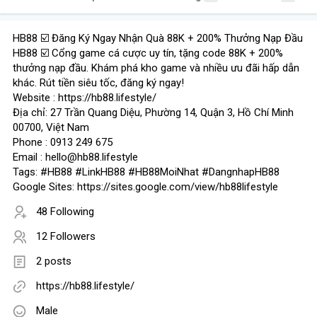
HB88 ☑️ Đăng Ký Ngay Nhận Quà 88K + 200% Thưởng Nạp Đầu
HB88 ☑️ Cổng game cá cược uy tín, tặng code 88K + 200%
thưởng nạp đầu. Khám phá kho game và nhiều ưu đãi hấp dẫn
khác. Rút tiền siêu tốc, đăng ký ngay!
Website : https://hb88.lifestyle/
Địa chỉ: 27 Trần Quang Diệu, Phường 14, Quận 3, Hồ Chí Minh
00700, Việt Nam
Phone : 0913 249 675
Email : hello@hb88.lifestyle
Tags: #HB88 #LinkHB88 #HB88MoiNhat #DangnhapHB88
Google Sites: https://sites.google.com/view/hb88lifestyle
48 Following
12 Followers
2 posts
https://hb88.lifestyle/
Male