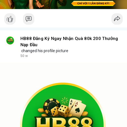
HB88 Đăng Ký Ngay Nhận Quà 80k 200 Thưởng
Nạp Đầu
changed his profile picture
50 w