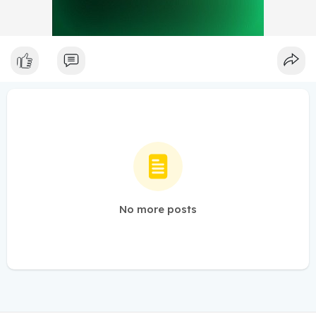
No more posts