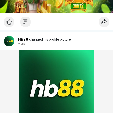
HB88
changed his profile picture
2 yrs