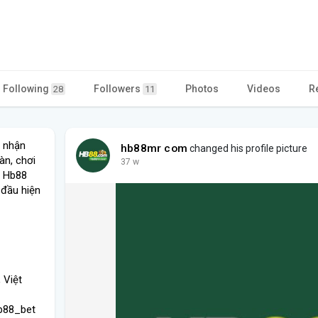
Following
Followers
Photos
Videos
R
28
11
ý nhận
hb88mr com
changed his profile picture
àn, chơi
37 w
. Hb88
 đầu hiện
 Việt
b88_bet