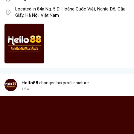
Located in 84a Ng. 5 Đ. Hoàng Quốc Việt, Nghĩa Đô, Cầu
Giấy, Hà Nội, Việt Nam
Hello88
changed his profile picture
34 w